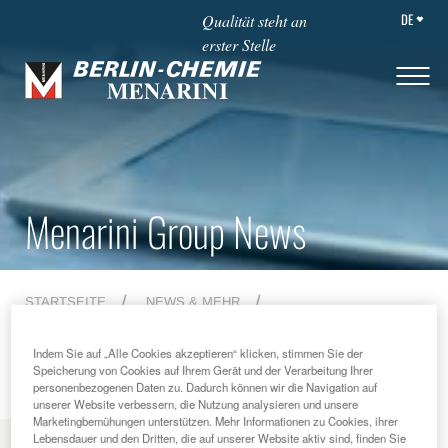
DE
Qualität steht an
erster Stelle
Menarini Group News
STARTSEITE
NEWS & MEHR
MENARINI GROUP NEWS
2013
FLORENCE, 16TH JULY 2013
Indem Sie auf „Alle Cookies akzeptieren“ klicken, stimmen Sie der
Speicherung von Cookies auf Ihrem Gerät und der Verarbeitung Ihrer
personenbezogenen Daten zu. Dadurch können wir die Navigation auf
unserer Website verbessern, die Nutzung analysieren und unsere
Marketingbemühungen unterstützen. Mehr Informationen zu Cookies, ihrer
Lebensdauer und den Dritten, die auf unserer Website aktiv sind, finden Sie