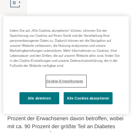
Diabetes
Indem Sie auf „Alle Cookies akzeptieren“ klicken, stimmen Sie der
Speicherung von Cookies auf Ihrem Gerät und der Verarbeitung Ihrer
Bei Diabetes mellitus (Zuckerkrankheit)
personenbezogenen Daten zu. Dadurch können wir die Navigation auf
unserer Website verbessern, die Nutzung analysieren und unsere
unterscheidet man unterschiedliche Formen,
Marketingbemühungen unterstützen. Mehr Informationen zu Cookies, ihrer
wobei
Typ-1- und Typ-2-Diabetes
am häufigsten
Lebensdauer und den Dritten, die auf unserer Website aktiv sind, finden Sie
in den Cookie-Einstellungen und unserer Datenschutzerklärung, die in der
1
vorkommen.
Alle Diabetestypen haben
Fußzeile der Website verfügbar sind.
gemeinsam, dass die
Blutzuckerwerte erhöht
sind. Der Blutzuckerwert kann aufgrund eines
Cookie-Einstellungen
Mangels des Hormons Insulin und/oder einer
Verminderung der Wirkung des Hormons erhöht
Alle ablehnen
Alle Cookies akzeptieren
sein. Insulin reguliert die Zucker-Aufnahme vom
Blut in die Zellen. In Deutschland sind ca. 7,2
Prozent der Erwachsenen davon betroffen, wobei
mit ca. 90 Prozent der größte Teil an Diabetes