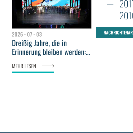
201
201
NACHRICHTENAR
2026 - 07 - 03
Dreißig Jahre, die in
Erinnerung bleiben werden:
Der Fair Play Menarini Award
MEHR LESEN
glänzt im Teatro del Maggio
Musicale Fiorentino