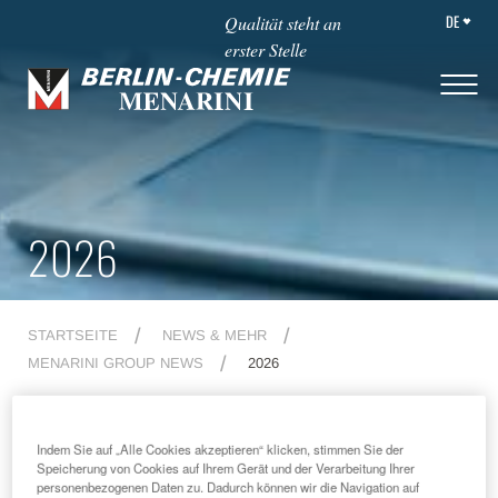
DE
Qualität steht an
erster Stelle
2026
STARTSEITE
NEWS & MEHR
MENARINI GROUP NEWS
2026
Indem Sie auf „Alle Cookies akzeptieren“ klicken, stimmen Sie der
2026
News
Speicherung von Cookies auf Ihrem Gerät und der Verarbeitung Ihrer
personenbezogenen Daten zu. Dadurch können wir die Navigation auf