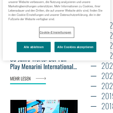
unserer Website verbessern, die Nutzung analysieren und unsere
Archiv
Marketingbemühungen unterstützen. Mehr Informationen zu Cookies, ihrer
Lebensdauer und den Dritten, die auf unserer Website aktiv sind, finden Sie
in den Cookie-Einstellungen und unserer Datenschutzerklärung, die in der
Fußzeile der Website verfügbar sind.
202
202
Cookie-Einstellungen
202
Alle ablehnen
Alle Cookies akzeptieren
2026 - 05 - 06
202
30 Jahre Werte: Der Fair
202
Play Menarini International
Award kündigt seine Ausgabe
202
MEHR LESEN
2026 an
202
201
201