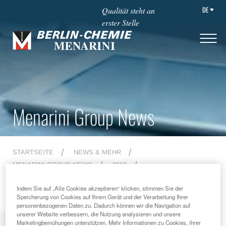
DE
Qualität steht an
erster Stelle
Menarini Group News
STARTSEITE
NEWS & MEHR
MENARINI GROUP NEWS
2019
CHILDREN'S FLORENCE: 12ND - 14TH APRIL 2019
Indem Sie auf „Alle Cookies akzeptieren“ klicken, stimmen Sie der
Speicherung von Cookies auf Ihrem Gerät und der Verarbeitung Ihrer
personenbezogenen Daten zu. Dadurch können wir die Navigation auf
unserer Website verbessern, die Nutzung analysieren und unsere
Marketingbemühungen unterstützen. Mehr Informationen zu Cookies, ihrer